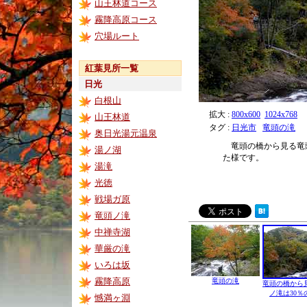
山王林道コース
霧降高原コース
穴場ルート
紅葉見所一覧
日光
白根山
拡大 :
800x600
1024x768
山王林道
タグ :
日光市
竜頭の滝
奥日光湯元温泉
竜頭の橋から見る竜
湯ノ湖
た様です。
湯滝
光徳
戦場ガ原
竜頭ノ滝
中禅寺湖
華厳の滝
いろは坂
霧降高原
竜頭の滝
竜頭の橋から
ノ滝は30％
憾満ヶ淵