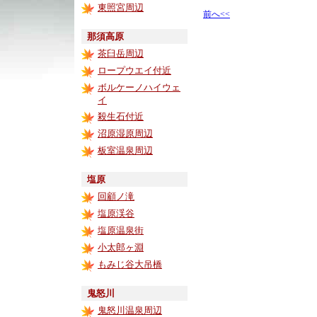
東照宮周辺
前へ<<
那須高原
茶臼岳周辺
ロープウエイ付近
ボルケーノハイウェ
イ
殺生石付近
沼原湿原周辺
板室温泉周辺
塩原
回顧ノ滝
塩原渓谷
塩原温泉街
小太郎ヶ淵
もみじ谷大吊橋
鬼怒川
鬼怒川温泉周辺