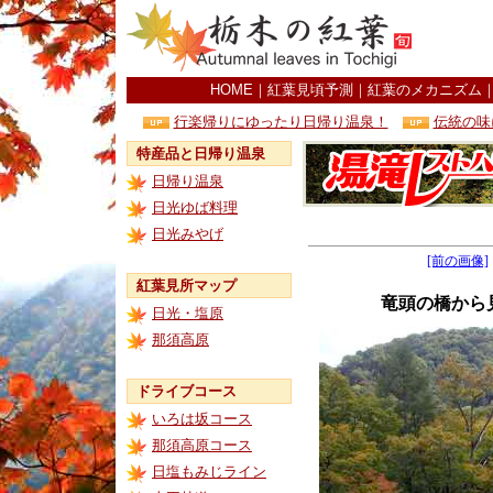
HOME
｜
紅葉見頃予測
｜
紅葉のメカニズム
行楽帰りにゆったり日帰り温泉！
伝統の味
特産品と日帰り温泉
日帰り温泉
日光ゆば料理
日光みやげ
[前の画像]
紅葉見所マップ
竜頭の橋から
日光・塩原
那須高原
ドライブコース
いろは坂コース
那須高原コース
日塩もみじライン