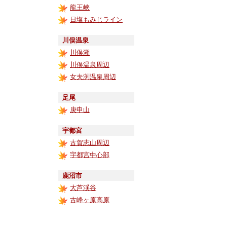
龍王峡
日塩もみじライン
川俣温泉
川俣湖
川俣温泉周辺
女夫渕温泉周辺
足尾
庚申山
宇都宮
古賀志山周辺
宇都宮中心部
鹿沼市
大芦渓谷
古峰ヶ原高原