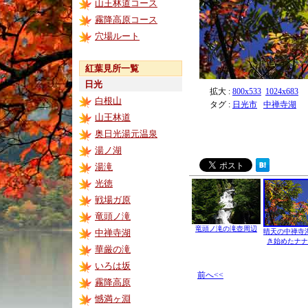
山王林道コース
霧降高原コース
穴場ルート
紅葉見所一覧
日光
拡大 :
800x533
1024x683
白根山
タグ :
日光市
中禅寺湖
山王林道
奥日光湯元温泉
湯ノ湖
湯滝
光徳
戦場ガ原
竜頭ノ滝
竜頭ノ滝の滝壺周辺
中禅寺湖
晴天の中禅寺
き始めたナナ
華厳の滝
いろは坂
前へ<<
霧降高原
憾満ヶ淵