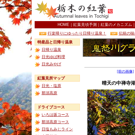
HOME
｜
紅葉見頃予測
｜
紅葉のメカニズム
行楽帰りにゆったり日帰り温泉！
伝統の味
特産品と日帰り温泉
日帰り温泉
日光ゆば料理
日光みやげ
[前の画像]
紅葉見所マップ
晴天の中禅寺
日光・塩原
那須高原
ドライブコース
いろは坂コース
那須高原コース
日塩もみじライン