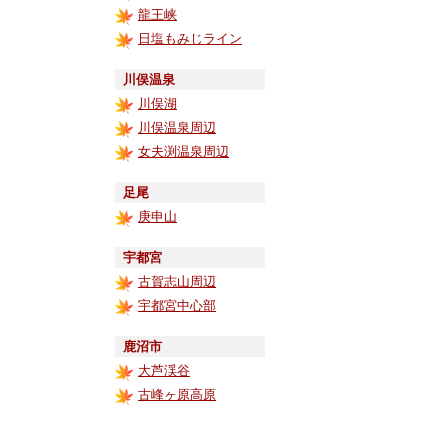
龍王峡
日塩もみじライン
川俣温泉
川俣湖
川俣温泉周辺
女夫渕温泉周辺
足尾
庚申山
宇都宮
古賀志山周辺
宇都宮中心部
鹿沼市
大芦渓谷
古峰ヶ原高原