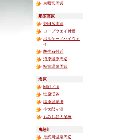
東照宮周辺
那須高原
茶臼岳周辺
ロープウエイ付近
ボルケーノハイウェ
イ
殺生石付近
沼原湿原周辺
板室温泉周辺
塩原
回顧ノ滝
塩原渓谷
塩原温泉街
小太郎ヶ淵
もみじ谷大吊橋
鬼怒川
鬼怒川温泉周辺