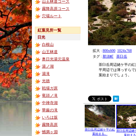
山王林道コース
霧降高原コース
穴場ルート
紅葉見所一覧
日光
白根山
拡大 :
800x600
1024x768
山王林道
タグ :
那須町
茶臼岳
奥日光湯元温泉
茶臼岳周辺姥ケ平の紅
湯ノ湖
平周辺では薄っすらで
湯滝
葉始まりでしょう。
光徳
戦場ガ原
竜頭ノ滝
中禅寺湖
華厳の滝
いろは坂
霧降高原
茶臼岳周辺姥ケ平の紅
茶臼岳周辺姥
憾満ヶ淵
葉始まる。
葉始まる