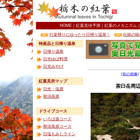
HOME
｜
紅葉見頃予測
｜
紅葉のメカニズム
行楽帰りにゆったり日帰り温泉！
伝統の味
特産品と日帰り温泉
日帰り温泉
日光ゆば料理
日光みやげ
[前の画像]
紅葉見所マップ
茶臼岳周
日光・塩原
那須高原
ドライブコース
いろは坂コース
那須高原コース
日塩もみじライン