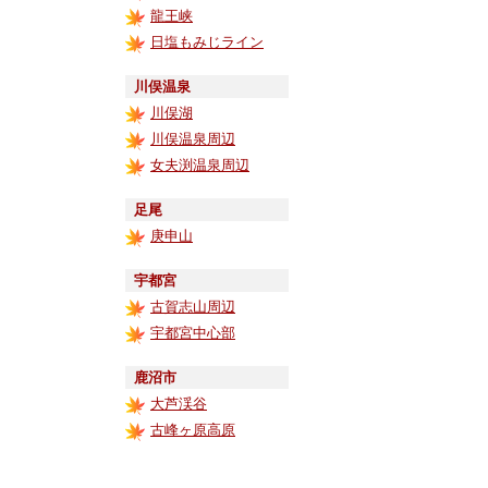
龍王峡
日塩もみじライン
川俣温泉
川俣湖
川俣温泉周辺
女夫渕温泉周辺
足尾
庚申山
宇都宮
古賀志山周辺
宇都宮中心部
鹿沼市
大芦渓谷
古峰ヶ原高原