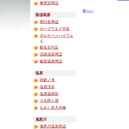
東照宮周辺
前へ<<
那須高原
茶臼岳周辺
ロープウエイ付近
ボルケーノハイウェ
イ
殺生石付近
沼原湿原周辺
板室温泉周辺
塩原
回顧ノ滝
塩原渓谷
塩原温泉街
小太郎ヶ淵
もみじ谷大吊橋
鬼怒川
鬼怒川温泉周辺