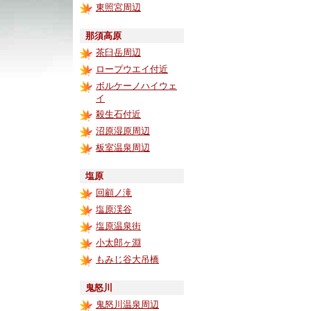
東照宮周辺
那須高原
茶臼岳周辺
ロープウエイ付近
ボルケーノハイウェ
イ
殺生石付近
沼原湿原周辺
板室温泉周辺
塩原
回顧ノ滝
塩原渓谷
塩原温泉街
小太郎ヶ淵
もみじ谷大吊橋
鬼怒川
鬼怒川温泉周辺