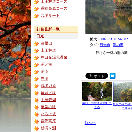
山王林道コース
霧降高原コース
穴場ルート
紅葉見所一覧
日光
拡大 :
800x533
1024x682
白根山
タグ :
日光市
湯の湖
山王林道
静けさ一杯の湯の湖
奥日光湯元温泉
湯ノ湖
湯滝
光徳
戦場ガ原
竜頭ノ滝
中禅寺湖
毎日、色付きが増して
無風の湯の湖
華厳の滝
くる
ウサギ
いろは坂
霧降高原
前へ<<
憾満ヶ淵