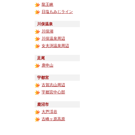
龍王峡
日塩もみじライン
川俣温泉
川俣湖
川俣温泉周辺
女夫渕温泉周辺
足尾
庚申山
宇都宮
古賀志山周辺
宇都宮中心部
鹿沼市
大芦渓谷
古峰ヶ原高原