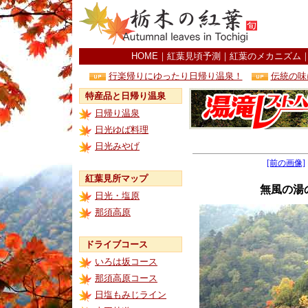
HOME
｜
紅葉見頃予測
｜
紅葉のメカニズム
行楽帰りにゆったり日帰り温泉！
伝統の味
特産品と日帰り温泉
日帰り温泉
日光ゆば料理
日光みやげ
[前の画像]
紅葉見所マップ
無風の湯
日光・塩原
那須高原
ドライブコース
いろは坂コース
那須高原コース
日塩もみじライン