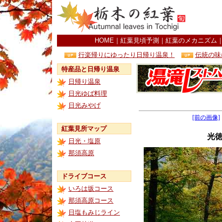
HOME
｜
紅葉見頃予測
｜
紅葉のメカニズム
行楽帰りにゆったり日帰り温泉！
伝統の味
特産品と日帰り温泉
日帰り温泉
日光ゆば料理
日光みやげ
[前の画像]
紅葉見所マップ
光
日光・塩原
那須高原
ドライブコース
いろは坂コース
那須高原コース
日塩もみじライン