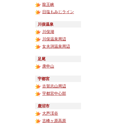
龍王峡
日塩もみじライン
川俣温泉
川俣湖
川俣温泉周辺
女夫渕温泉周辺
足尾
庚申山
宇都宮
古賀志山周辺
宇都宮中心部
鹿沼市
大芦渓谷
古峰ヶ原高原