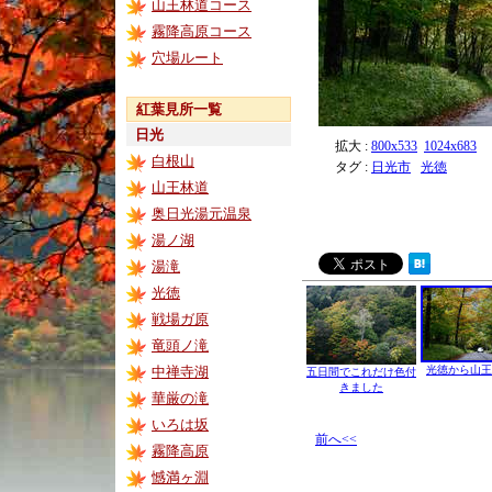
山王林道コース
霧降高原コース
穴場ルート
紅葉見所一覧
日光
拡大 :
800x533
1024x683
白根山
タグ :
日光市
光徳
山王林道
奥日光湯元温泉
湯ノ湖
湯滝
光徳
戦場ガ原
竜頭ノ滝
中禅寺湖
光徳から山王
五日間でこれだけ色付
きました
華厳の滝
いろは坂
前へ<<
霧降高原
憾満ヶ淵