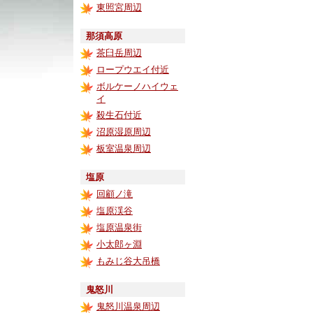
東照宮周辺
那須高原
茶臼岳周辺
ロープウエイ付近
ボルケーノハイウェ
イ
殺生石付近
沼原湿原周辺
板室温泉周辺
塩原
回顧ノ滝
塩原渓谷
塩原温泉街
小太郎ヶ淵
もみじ谷大吊橋
鬼怒川
鬼怒川温泉周辺