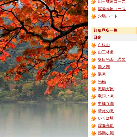
山王林道コース
霧降高原コース
穴場ルート
紅葉見所一覧
日光
白根山
山王林道
奥日光湯元温泉
湯ノ湖
湯滝
光徳
戦場ガ原
竜頭ノ滝
中禅寺湖
華厳の滝
いろは坂
霧降高原
憾満ヶ淵