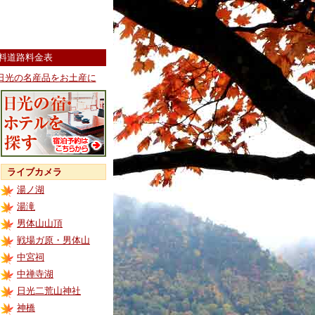
料道路料金表
日光の名産品をお土産に
ライブカメラ
湯ノ湖
湯滝
男体山山頂
戦場ガ原・男体山
中宮祠
中禅寺湖
日光二荒山神社
神橋