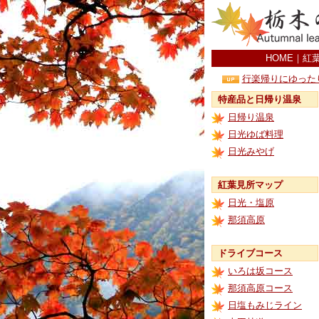
HOME
｜
紅
行楽帰りにゆった
特産品と日帰り温泉
日帰り温泉
日光ゆば料理
日光みやげ
紅葉見所マップ
日光・塩原
那須高原
ドライブコース
いろは坂コース
那須高原コース
日塩もみじライン