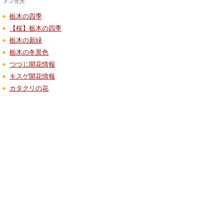
メン梵天
栃木の四季
【桜】栃木の四季
栃木の新緑
栃木の冬景色
つつじ開花情報
キスゲ開花情報
カタクリの花