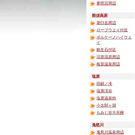
東照宮周辺
那須高原
茶臼岳周辺
ロープウエイ付近
ボルケーノハイウェ
イ
殺生石付近
沼原湿原周辺
板室温泉周辺
塩原
回顧ノ滝
塩原渓谷
塩原温泉街
小太郎ヶ淵
もみじ谷大吊橋
鬼怒川
鬼怒川温泉周辺