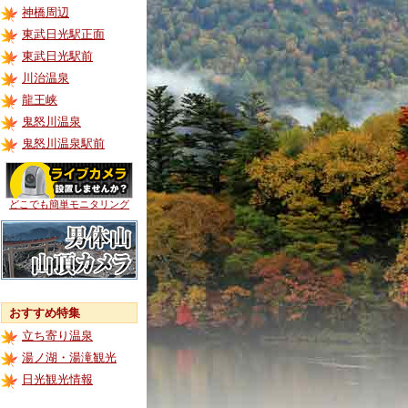
神橋周辺
東武日光駅正面
東武日光駅前
川治温泉
龍王峡
鬼怒川温泉
鬼怒川温泉駅前
どこでも簡単モニタリング
おすすめ特集
立ち寄り温泉
湯ノ湖・湯滝観光
日光観光情報