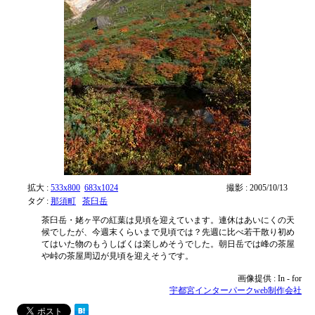
拡大 :
533x800
683x1024
撮影 : 2005/10/13
タグ :
那須町
茶臼岳
茶臼岳・姥ヶ平の紅葉は見頃を迎えています。連休はあいにくの天
候でしたが、今週末くらいまで見頃では？先週に比べ若干散り初め
てはいた物のもうしばくは楽しめそうでした。朝日岳では峰の茶屋
や峠の茶屋周辺が見頃を迎えそうです。
画像提供 : In - for
宇都宮インターパークweb制作会社