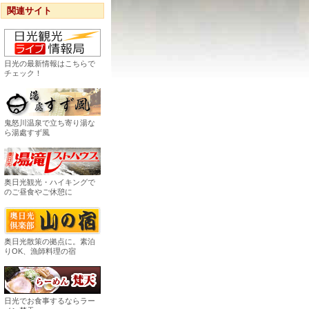
関連サイト
日光の最新情報はこちらで
チェック！
鬼怒川温泉で立ち寄り湯な
ら湯處すず風
奥日光観光・ハイキングで
のご昼食やご休憩に
奥日光散策の拠点に。素泊
りOK、漁師料理の宿
日光でお食事するならラー