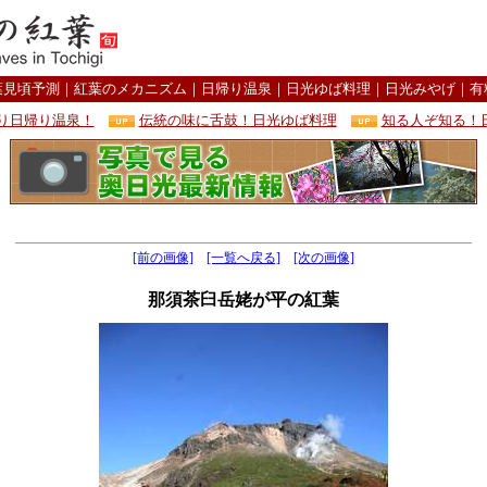
葉見頃予測
｜
紅葉のメカニズム
｜
日帰り温泉
｜
日光ゆば料理
｜
日光みやげ
｜
有
り日帰り温泉！
伝統の味に舌鼓！日光ゆば料理
知る人ぞ知る！
[前の画像]
[一覧へ戻る]
[次の画像]
那須茶臼岳姥が平の紅葉