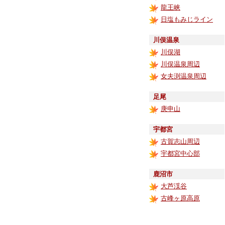
龍王峡
日塩もみじライン
川俣温泉
川俣湖
川俣温泉周辺
女夫渕温泉周辺
足尾
庚申山
宇都宮
古賀志山周辺
宇都宮中心部
鹿沼市
大芦渓谷
古峰ヶ原高原