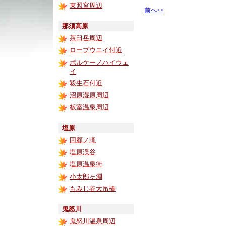
東照宮周辺
前へ<<
那須高原
茶臼岳周辺
ロープウエイ付近
ボルケーノハイウェ
イ
殺生石付近
沼原湿原周辺
板室温泉周辺
塩原
回顧ノ滝
塩原渓谷
塩原温泉街
小太郎ヶ淵
もみじ谷大吊橋
鬼怒川
鬼怒川温泉周辺