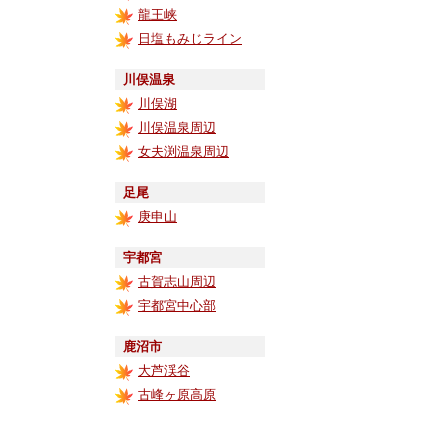
龍王峡
日塩もみじライン
川俣温泉
川俣湖
川俣温泉周辺
女夫渕温泉周辺
足尾
庚申山
宇都宮
古賀志山周辺
宇都宮中心部
鹿沼市
大芦渓谷
古峰ヶ原高原