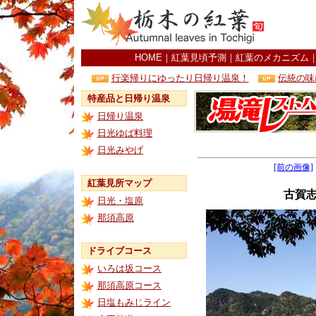
HOME
｜
紅葉見頃予測
｜
紅葉のメカニズム
行楽帰りにゆったり日帰り温泉！
伝統の味
特産品と日帰り温泉
日帰り温泉
日光ゆば料理
日光みやげ
[前の画像]
紅葉見所マップ
古賀
日光・塩原
那須高原
ドライブコース
いろは坂コース
那須高原コース
日塩もみじライン