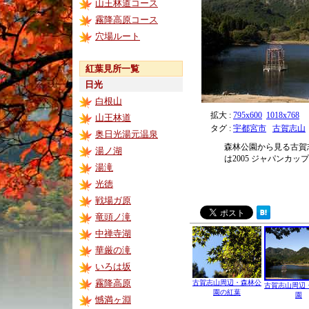
山王林道コース
霧降高原コース
穴場ルート
紅葉見所一覧
日光
白根山
拡大 :
795x600
1018x768
山王林道
タグ :
宇都宮市
古賀志山
奥日光湯元温泉
森林公園から見る古賀
湯ノ湖
は2005 ジャパンカ
湯滝
光徳
戦場ガ原
竜頭ノ滝
中禅寺湖
華厳の滝
いろは坂
霧降高原
古賀志山周辺・森林公
古賀志山周辺
園の紅葉
園
憾満ヶ淵