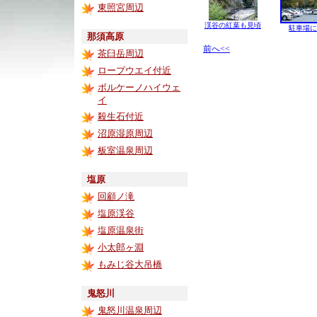
東照宮周辺
渓谷の紅葉も見頃
駐車場に
那須高原
前へ<<
茶臼岳周辺
ロープウエイ付近
ボルケーノハイウェ
イ
殺生石付近
沼原湿原周辺
板室温泉周辺
塩原
回顧ノ滝
塩原渓谷
塩原温泉街
小太郎ヶ淵
もみじ谷大吊橋
鬼怒川
鬼怒川温泉周辺