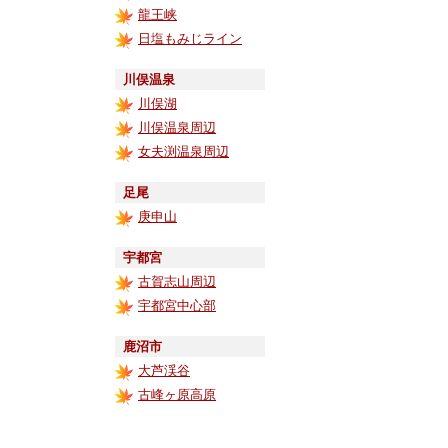
龍王峡
日塩もみじライン
川俣温泉
川俣湖
川俣温泉周辺
女夫渕温泉周辺
足尾
庚申山
宇都宮
古賀志山周辺
宇都宮中心部
鹿沼市
大芦渓谷
古峰ヶ原高原