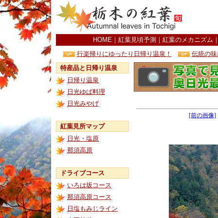
HOME
｜
紅葉見頃予測
｜
紅葉のメカニズム
行楽帰りにゆったり日帰り温泉！
伝統の味
特産品と日帰り温泉
日帰り温泉
日光ゆば料理
日光みやげ
[前の画像]
紅葉見所マップ
日光・塩原
那須高原
ドライブコース
いろは坂コース
那須高原コース
日塩もみじライン