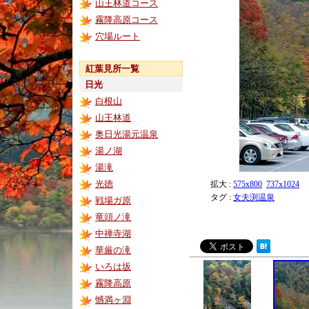
山王林道コース
霧降高原コース
穴場ルート
紅葉見所一覧
日光
白根山
山王林道
奥日光湯元温泉
湯ノ湖
湯滝
光徳
拡大 :
575x800
737x1024
タグ :
女夫渕温泉
戦場ガ原
竜頭ノ滝
中禅寺湖
華厳の滝
いろは坂
霧降高原
憾満ヶ淵