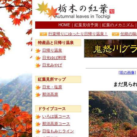
HOME
｜
紅葉見頃予測
｜
紅葉のメカニズム
行楽帰りにゆったり日帰り温泉！
伝統の味
特産品と日帰り温泉
日帰り温泉
日光ゆば料理
日光みやげ
[前の画像]
紅葉見所マップ
まだ見ら
日光・塩原
那須高原
ドライブコース
いろは坂コース
那須高原コース
日塩もみじライン