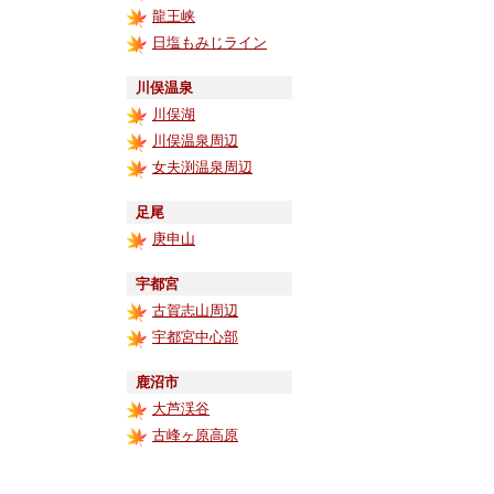
龍王峡
日塩もみじライン
川俣温泉
川俣湖
川俣温泉周辺
女夫渕温泉周辺
足尾
庚申山
宇都宮
古賀志山周辺
宇都宮中心部
鹿沼市
大芦渓谷
古峰ヶ原高原