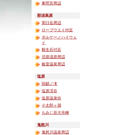
東照宮周辺
那須高原
茶臼岳周辺
ロープウエイ付近
ボルケーノハイウェ
イ
殺生石付近
沼原湿原周辺
板室温泉周辺
塩原
回顧ノ滝
塩原渓谷
塩原温泉街
小太郎ヶ淵
もみじ谷大吊橋
鬼怒川
鬼怒川温泉周辺