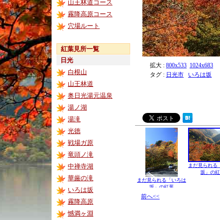
山王林道コース
霧降高原コース
穴場ルート
紅葉見所一覧
日光
拡大 :
800x533
1024x683
白根山
タグ :
日光市
いろは坂
山王林道
奥日光湯元温泉
湯ノ湖
湯滝
光徳
戦場ガ原
竜頭ノ滝
中禅寺湖
まだ見られる
坂」の紅
華厳の滝
まだ見られる「いろは
坂」の紅葉
いろは坂
前へ<<
霧降高原
憾満ヶ淵