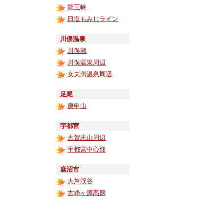
龍王峡
日塩もみじライン
川俣温泉
川俣湖
川俣温泉周辺
女夫渕温泉周辺
足尾
庚申山
宇都宮
古賀志山周辺
宇都宮中心部
鹿沼市
大芦渓谷
古峰ヶ原高原