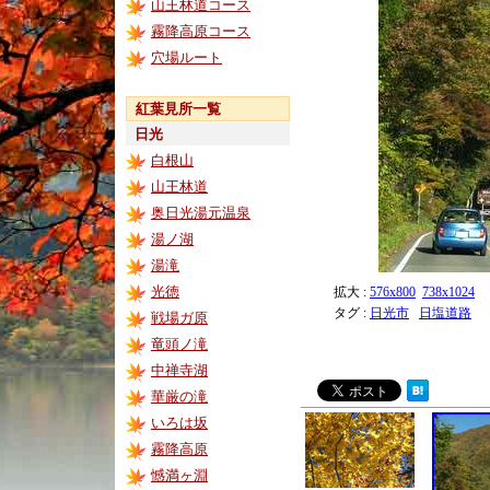
山王林道コース
霧降高原コース
穴場ルート
紅葉見所一覧
日光
白根山
山王林道
奥日光湯元温泉
湯ノ湖
湯滝
光徳
拡大 :
576x800
738x1024
タグ :
日光市
日塩道路
戦場ガ原
竜頭ノ滝
中禅寺湖
華厳の滝
いろは坂
霧降高原
憾満ヶ淵