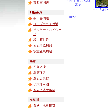
11/1 日塩ラインの紅
東照宮周辺
葉（4）
11/1 日塩
那須高原
葉（3
前へ<<
茶臼岳周辺
ロープウエイ付近
ボルケーノハイウェ
イ
殺生石付近
沼原湿原周辺
板室温泉周辺
塩原
回顧ノ滝
塩原渓谷
塩原温泉街
小太郎ヶ淵
もみじ谷大吊橋
鬼怒川
鬼怒川温泉周辺