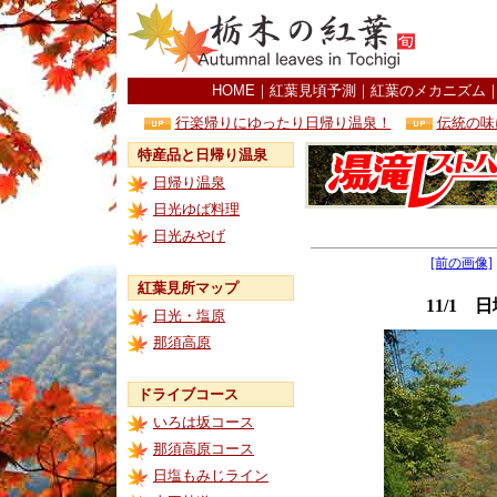
HOME
｜
紅葉見頃予測
｜
紅葉のメカニズム
行楽帰りにゆったり日帰り温泉！
伝統の味
特産品と日帰り温泉
日帰り温泉
日光ゆば料理
日光みやげ
[前の画像]
紅葉見所マップ
11/1
日光・塩原
那須高原
ドライブコース
いろは坂コース
那須高原コース
日塩もみじライン