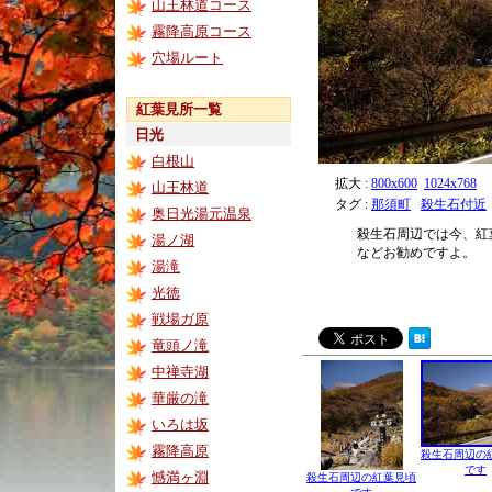
山王林道コース
霧降高原コース
穴場ルート
紅葉見所一覧
日光
白根山
拡大 :
800x600
1024x768
山王林道
タグ :
那須町
殺生石付近
奥日光湯元温泉
殺生石周辺では今、紅
湯ノ湖
などお勧めですよ。
湯滝
光徳
戦場ガ原
竜頭ノ滝
中禅寺湖
華厳の滝
いろは坂
霧降高原
殺生石周辺の
です
憾満ヶ淵
殺生石周辺の紅葉見頃