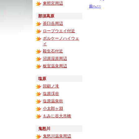
です
東照宮周辺
前へ<<
那須高原
茶臼岳周辺
ロープウエイ付近
ボルケーノハイウェ
イ
殺生石付近
沼原湿原周辺
板室温泉周辺
塩原
回顧ノ滝
塩原渓谷
塩原温泉街
小太郎ヶ淵
もみじ谷大吊橋
鬼怒川
鬼怒川温泉周辺