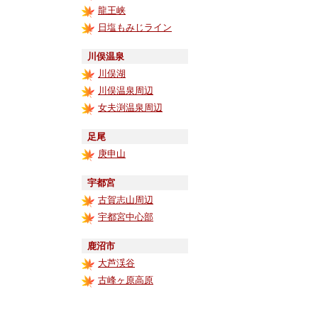
龍王峡
日塩もみじライン
川俣温泉
川俣湖
川俣温泉周辺
女夫渕温泉周辺
足尾
庚申山
宇都宮
古賀志山周辺
宇都宮中心部
鹿沼市
大芦渓谷
古峰ヶ原高原