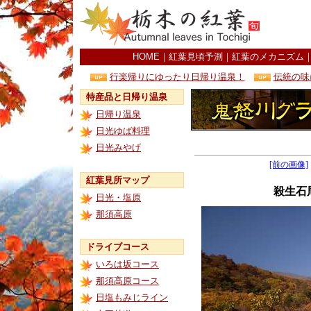
HOME
｜
紅葉見頃予測
｜
紅葉のメカニズム
行楽帰りにゆったり日帰り温泉！
伝統の味
特産品と日帰り温泉
日帰り温泉
日光ゆば料理
日光みやげ
[前の画像]
紅葉見所マップ
殺生石
日光・塩原
那須高原
ドライブコース
いろは坂コース
那須高原コース
日塩もみじライン