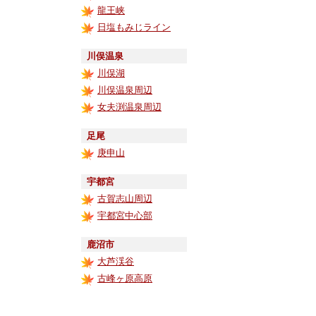
龍王峡
日塩もみじライン
川俣温泉
川俣湖
川俣温泉周辺
女夫渕温泉周辺
足尾
庚申山
宇都宮
古賀志山周辺
宇都宮中心部
鹿沼市
大芦渓谷
古峰ヶ原高原