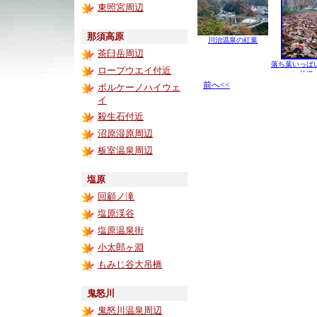
東照宮周辺
那須高原
川治温泉の紅葉
茶臼岳周辺
落ち葉いっぱ
ロープウエイ付近
林道
前へ<<
ボルケーノハイウェ
イ
殺生石付近
沼原湿原周辺
板室温泉周辺
塩原
回顧ノ滝
塩原渓谷
塩原温泉街
小太郎ヶ淵
もみじ谷大吊橋
鬼怒川
鬼怒川温泉周辺