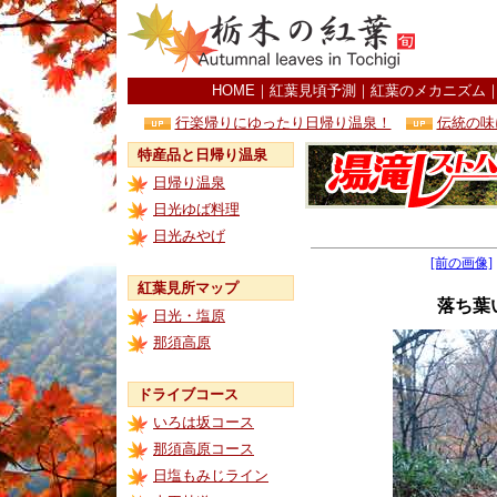
HOME
｜
紅葉見頃予測
｜
紅葉のメカニズム
行楽帰りにゆったり日帰り温泉！
伝統の味
特産品と日帰り温泉
日帰り温泉
日光ゆば料理
日光みやげ
[前の画像]
紅葉見所マップ
落ち葉
日光・塩原
那須高原
ドライブコース
いろは坂コース
那須高原コース
日塩もみじライン