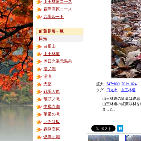
山王林道コース
霧降高原コース
穴場ルート
紅葉見所一覧
日光
白根山
山王林道
奥日光湯元温泉
湯ノ湖
湯滝
光徳
拡大 :
547x800
701x1024
タグ :
日光市
山王林道
戦場ガ原
山王林道の紅葉は終息
竜頭ノ滝
山王林道の紅葉取材を
中禅寺湖
ました。
華厳の滝
いろは坂
霧降高原
憾満ヶ淵