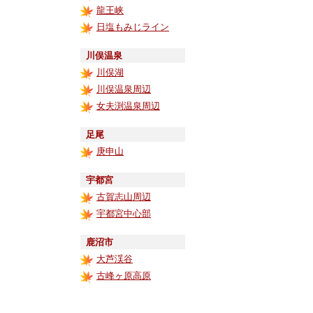
龍王峡
日塩もみじライン
川俣温泉
川俣湖
川俣温泉周辺
女夫渕温泉周辺
足尾
庚申山
宇都宮
古賀志山周辺
宇都宮中心部
鹿沼市
大芦渓谷
古峰ヶ原高原