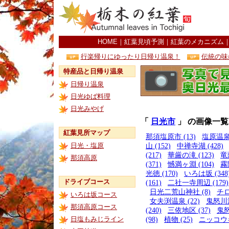
HOME
｜
紅葉見頃予測
｜
紅葉のメカニズム
行楽帰りにゆったり日帰り温泉！
伝統の味
特産品と日帰り温泉
日帰り温泉
日光ゆば料理
日光みやげ
「
日光市
」 の画像一覧
紅葉見所マップ
那須塩原市 (13)
塩原温泉 
日光・塩原
山 (152)
中禅寺湖 (428)
(217)
華厳の滝 (123)
竜
那須高原
(371)
憾満ヶ淵 (104)
霧
光徳 (170)
いろは坂 (348
ドライブコース
(161)
二社一寺周辺 (179)
日光二荒山神社 (8)
チロ
いろは坂コース
女夫渕温泉 (22)
鬼怒川温
那須高原コース
(240)
三依地区 (37)
鬼怒
日塩もみじライン
(98)
植物 (25)
ニッコウキ