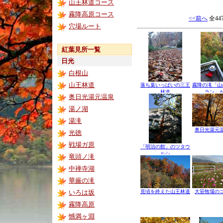
山王林道コース
霧降高原コース
<<前へ
全44
穴場ルート
紅葉見所一覧
日光
白根山
山王林道
落ち葉いっぱいの三王
霧降の滝「山
林道
ラン」
奥日光湯元温泉
湯ノ湖
湯滝
奥日光湯元
光徳
戦場ガ原
「明治の館」のツタウ
ルシ
竜頭ノ滝
中禅寺湖
華厳の滝
いろは坂
見頃を終えた山王林道
大笹牧場の
霧降高原
憾満ヶ淵