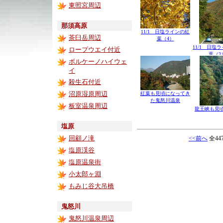
東照宮周辺
那須高原
11/1 日塩ラインの紅
茶臼岳周辺
葉（4）
11/1 日塩
ロープウエイ付近
葉（3
ボルケーノハイウェ
イ
殺生石付近
沼原湿原周辺
紅葉も見頃になってき
た鬼怒川温泉
板室温泉周辺
龍王峡も見
塩原
回顧ノ滝
<<前へ
全44
塩原渓谷
塩原温泉街
小太郎ヶ淵
もみじ谷大吊橋
鬼怒川
鬼怒川温泉周辺