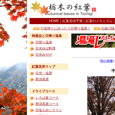
HOME
｜
紅葉見頃予測
｜
紅葉のメカニズム
行楽帰りにゆったり日帰り温泉！
伝統の味
特産品と日帰り温泉
日帰り温泉
日光ゆば料理
日光みやげ
[前の画像]
紅葉見所マップ
日光・塩原
那須高原
ドライブコース
いろは坂コース
那須高原コース
日塩もみじライン