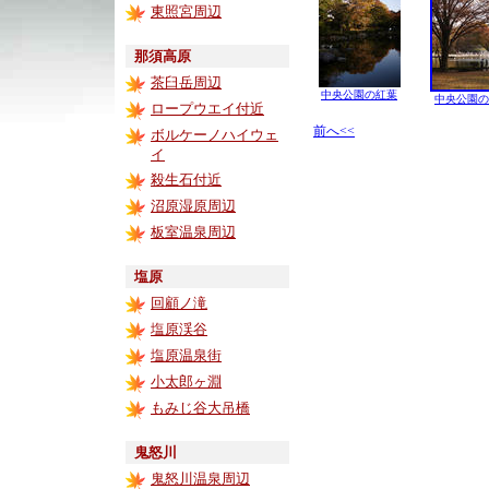
東照宮周辺
那須高原
茶臼岳周辺
中央公園の紅葉
中央公園の
ロープウエイ付近
前へ<<
ボルケーノハイウェ
イ
殺生石付近
沼原湿原周辺
板室温泉周辺
塩原
回顧ノ滝
塩原渓谷
塩原温泉街
小太郎ヶ淵
もみじ谷大吊橋
鬼怒川
鬼怒川温泉周辺