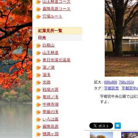
山王林道コース
霧降高原コース
穴場ルート
紅葉見所一覧
日光
白根山
山王林道
奥日光湯元温泉
湯ノ湖
湯滝
光徳
拡大 :
600x800
768x1024
タグ :
宇都宮市
宇都宮中
戦場ガ原
宇都宮中央公園では紅
竜頭ノ滝
すよ。
中禅寺湖
華厳の滝
いろは坂
霧降高原
憾満ヶ淵