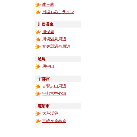
龍王峡
日塩もみじライン
川俣温泉
川俣湖
川俣温泉周辺
女夫渕温泉周辺
足尾
庚申山
宇都宮
古賀志山周辺
宇都宮中心部
鹿沼市
大芦渓谷
古峰ヶ原高原