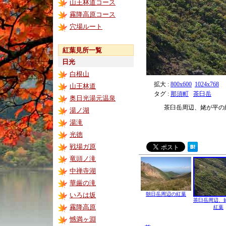
山王林道コース
霧降高原コース
穴場ルート
紅葉見所一覧
日光
白根山
拡大 :
800x600
1024x768
山王林道
タグ :
那須町
茶臼岳
奥日光湯元温泉
茶臼岳周辺、姥が平の
湯ノ湖
湯滝
光徳
戦場ガ原
竜頭ノ滝
中禅寺湖
華厳の滝
いろは坂
朝日岳周辺の紅葉
茶臼岳周辺、
霧降高原
紅葉
憾満ヶ淵