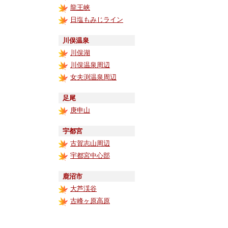
龍王峡
日塩もみじライン
川俣温泉
川俣湖
川俣温泉周辺
女夫渕温泉周辺
足尾
庚申山
宇都宮
古賀志山周辺
宇都宮中心部
鹿沼市
大芦渓谷
古峰ヶ原高原