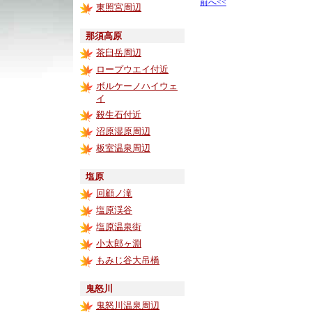
前へ<<
東照宮周辺
那須高原
茶臼岳周辺
ロープウエイ付近
ボルケーノハイウェ
イ
殺生石付近
沼原湿原周辺
板室温泉周辺
塩原
回顧ノ滝
塩原渓谷
塩原温泉街
小太郎ヶ淵
もみじ谷大吊橋
鬼怒川
鬼怒川温泉周辺