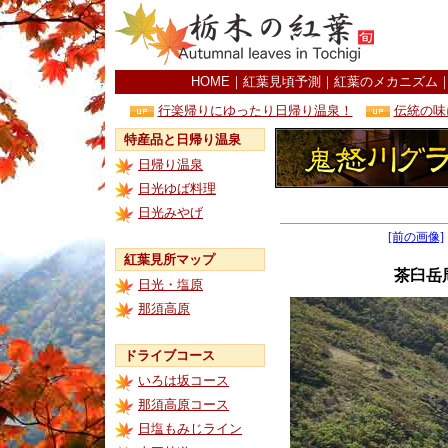
HOME
｜
紅葉見頃予測
｜
紅葉のメカニズム
行楽帰りにゆったり日帰り温泉！
伝統の味
特産品と日帰り温泉
日帰り温泉
日光ゆば料理
日光みやげ
[前の画像]
紅葉見所マップ
茶臼岳
日光・塩原
那須高原
ドライブコース
いろは坂コース
那須高原コース
日塩もみじライン