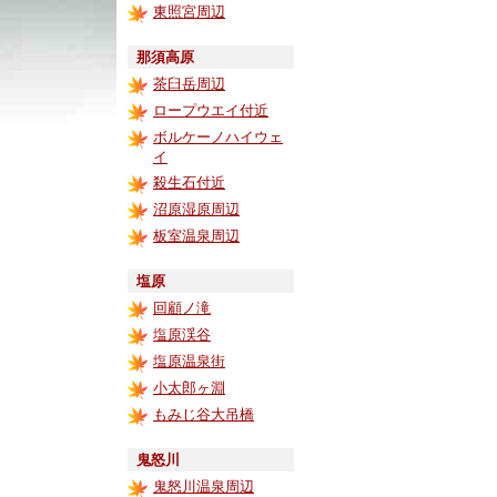
東照宮周辺
那須高原
茶臼岳周辺
ロープウエイ付近
ボルケーノハイウェ
イ
殺生石付近
沼原湿原周辺
板室温泉周辺
塩原
回顧ノ滝
塩原渓谷
塩原温泉街
小太郎ヶ淵
もみじ谷大吊橋
鬼怒川
鬼怒川温泉周辺