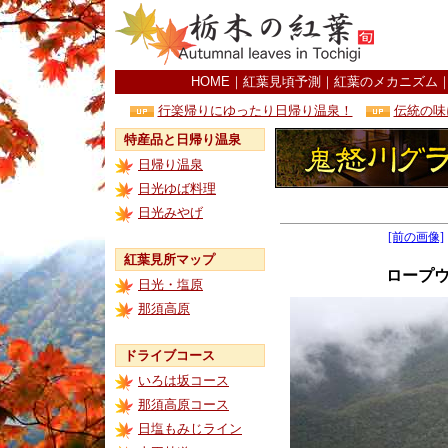
HOME
｜
紅葉見頃予測
｜
紅葉のメカニズム
行楽帰りにゆったり日帰り温泉！
伝統の味
特産品と日帰り温泉
日帰り温泉
日光ゆば料理
日光みやげ
[前の画像]
紅葉見所マップ
ロープ
日光・塩原
那須高原
ドライブコース
いろは坂コース
那須高原コース
日塩もみじライン