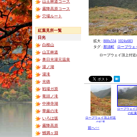
山王林道コース
霧降高原コース
穴場ルート
紅葉見所一覧
日光
拡大 :
800x534
1024x683
白根山
タグ :
那須町
ロープウェ
山王林道
ロープウェイ頂上付近
奥日光湯元温泉
湯ノ湖
湯滝
光徳
戦場ガ原
竜頭ノ滝
中禅寺湖
ロープウェイ
華厳の滝
の紅葉
いろは坂
ロープウェイ頂上付近
の紅葉
霧降高原
前へ<<
憾満ヶ淵