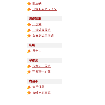
龍王峡
日塩もみじライン
川俣温泉
川俣湖
川俣温泉周辺
女夫渕温泉周辺
足尾
庚申山
宇都宮
古賀志山周辺
宇都宮中心部
鹿沼市
大芦渓谷
古峰ヶ原高原