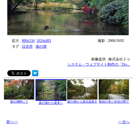
拡大 :
800x534
1024x683
撮影 : 2006/10/02
タグ :
日光市
湯の湖
画像提供 : 株式会社ドゥ
システム・ウェブサイト制作の「Do」
湯の湖畔にて
湯の湖から湯元温泉を
竜頭の滝と赤沼の間で
湯の湖から湯滝へ
前へ<<
>>次へ