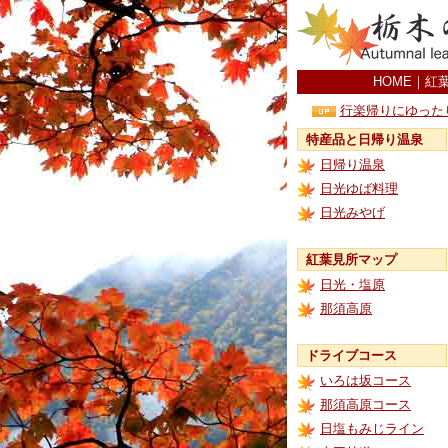
HOME
｜
紅
行楽帰りにゆった
特産品と日帰り温泉
日帰り温泉
日光ゆば料理
日光みやげ
紅葉見所マップ
日光・塩原
那須高原
ドライブコース
いろは坂コース
那須高原コース
日塩もみじライン