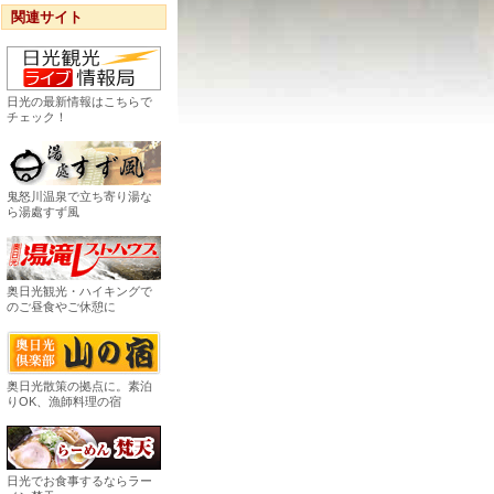
関連サイト
日光の最新情報はこちらで
チェック！
鬼怒川温泉で立ち寄り湯な
ら湯處すず風
奥日光観光・ハイキングで
のご昼食やご休憩に
奥日光散策の拠点に。素泊
りOK、漁師料理の宿
日光でお食事するならラー