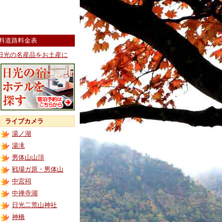
料道路料金表
日光の名産品をお土産に
ライブカメラ
湯ノ湖
湯滝
男体山山頂
戦場ガ原・男体山
中宮祠
中禅寺湖
日光二荒山神社
神橋