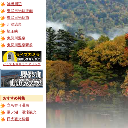
神橋周辺
東武日光駅正面
東武日光駅前
川治温泉
龍王峡
鬼怒川温泉
鬼怒川温泉駅前
どこでも簡単モニタリング
おすすめ特集
立ち寄り温泉
湯ノ湖・湯滝観光
日光観光情報