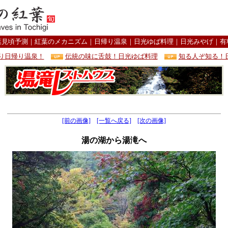
葉見頃予測
｜
紅葉のメカニズム
｜
日帰り温泉
｜
日光ゆば料理
｜
日光みやげ
｜
有
り日帰り温泉！
伝統の味に舌鼓！日光ゆば料理
知る人ぞ知る！
[前の画像]
[一覧へ戻る]
[次の画像]
湯の湖から湯滝へ