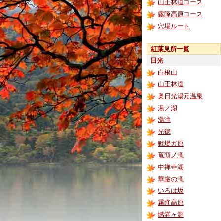
山王林道コース
霧降高原コース
穴場ルート
紅葉見所一覧
日光
白根山
山王林道
奥日光湯元温泉
湯ノ湖
湯滝
光徳
戦場ガ原
竜頭ノ滝
中禅寺湖
華厳の滝
いろは坂
霧降高原
憾満ヶ淵