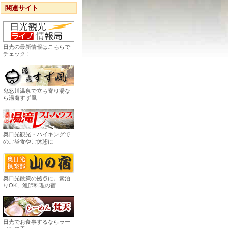
関連サイト
日光の最新情報はこちらで
チェック！
鬼怒川温泉で立ち寄り湯な
ら湯處すず風
奥日光観光・ハイキングで
のご昼食やご休憩に
奥日光散策の拠点に。素泊
りOK、漁師料理の宿
日光でお食事するならラー