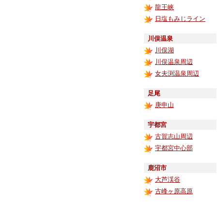
龍王峡
日塩もみじライン
川俣温泉
川俣湖
川俣温泉周辺
女夫渕温泉周辺
足尾
庚申山
宇都宮
古賀志山周辺
宇都宮中心部
鹿沼市
大芦渓谷
古峰ヶ原高原