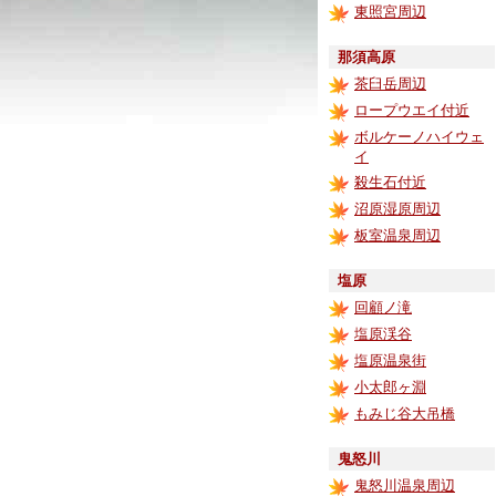
東照宮周辺
那須高原
茶臼岳周辺
ロープウエイ付近
ボルケーノハイウェ
イ
殺生石付近
沼原湿原周辺
板室温泉周辺
塩原
回顧ノ滝
塩原渓谷
塩原温泉街
小太郎ヶ淵
もみじ谷大吊橋
鬼怒川
鬼怒川温泉周辺