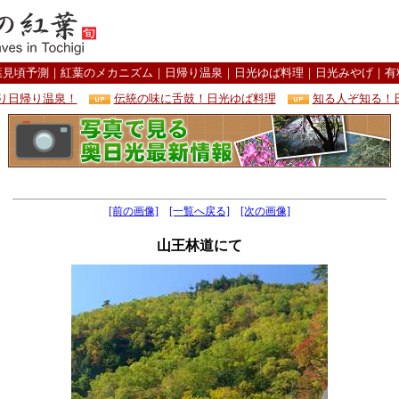
葉見頃予測
｜
紅葉のメカニズム
｜
日帰り温泉
｜
日光ゆば料理
｜
日光みやげ
｜
有
り日帰り温泉！
伝統の味に舌鼓！日光ゆば料理
知る人ぞ知る！
[前の画像]
[一覧へ戻る]
[次の画像]
山王林道にて