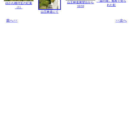
「湯の湖」兎島で見ら
山王林道展望台から
ゆかわ橋付近の紅葉
れた虹
10/10
（1）
山王林道にて
前へ<<
>>次へ