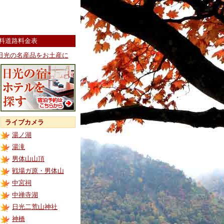
料道路料金表
日光の名産品をお土産に
ライブカメラ
湯ノ湖
湯滝
男体山山頂
戦場ガ原・男体山
中宮祠
中禅寺湖
日光二荒山神社
神橋