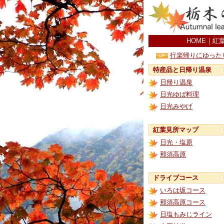
HOME
｜
紅
行楽帰りにゆった
特産品と日帰り温泉
日帰り温泉
日光ゆば料理
日光みやげ
紅葉見所マップ
日光・塩原
那須高原
ドライブコース
いろは坂コース
那須高原コース
日塩もみじライン