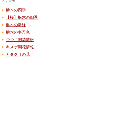
メン梵天
栃木の四季
【桜】栃木の四季
栃木の新緑
栃木の冬景色
つつじ開花情報
キスゲ開花情報
カタクリの花