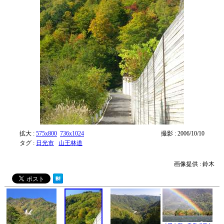
拡大 :
575x800
736x1024
撮影 : 2006/10/10
タグ :
日光市
山王林道
画像提供 : 鈴木