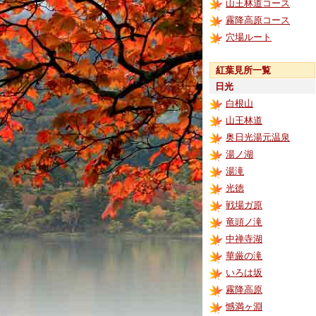
山王林道コース
霧降高原コース
穴場ルート
紅葉見所一覧
日光
白根山
山王林道
奥日光湯元温泉
湯ノ湖
湯滝
光徳
戦場ガ原
竜頭ノ滝
中禅寺湖
華厳の滝
いろは坂
霧降高原
憾満ヶ淵