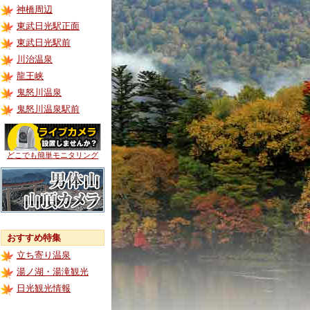
神橋周辺
東武日光駅正面
東武日光駅前
川治温泉
龍王峡
鬼怒川温泉
鬼怒川温泉駅前
どこでも簡単モニタリング
おすすめ特集
立ち寄り温泉
湯ノ湖・湯滝観光
日光観光情報