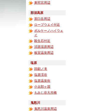
東照宮周辺
那須高原
茶臼岳周辺
ロープウエイ付近
ボルケーノハイウェ
イ
殺生石付近
沼原湿原周辺
板室温泉周辺
塩原
回顧ノ滝
塩原渓谷
塩原温泉街
小太郎ヶ淵
もみじ谷大吊橋
鬼怒川
鬼怒川温泉周辺