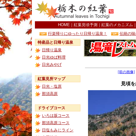
HOME
｜
紅葉見頃予測
｜
紅葉のメカニズム
行楽帰りにゆったり日帰り温泉！
伝統の味
特産品と日帰り温泉
日帰り温泉
日光ゆば料理
日光みやげ
[前の画像]
紅葉見所マップ
見頃を
日光・塩原
那須高原
ドライブコース
いろは坂コース
那須高原コース
日塩もみじライン