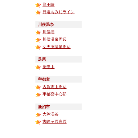
龍王峡
日塩もみじライン
川俣温泉
川俣湖
川俣温泉周辺
女夫渕温泉周辺
足尾
庚申山
宇都宮
古賀志山周辺
宇都宮中心部
鹿沼市
大芦渓谷
古峰ヶ原高原