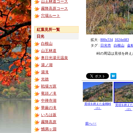
山王林道コース
霧降高原コース
穴場ルート
紅葉見所一覧
日光
拡大 :
800x534
1024x683
白根山
タグ :
日光市
白根山
金
山王林道
峠の周辺は見頃を終え
奥日光湯元温泉
湯ノ湖
湯滝
光徳
戦場ガ原
竜頭ノ滝
中禅寺湖
見頃を終えた金精峠
見頃を終えた
華厳の滝
（1）
（2）
いろは坂
霧降高原
前へ<<
憾満ヶ淵