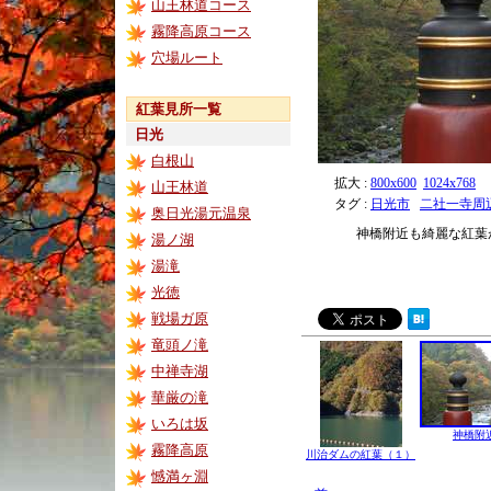
山王林道コース
霧降高原コース
穴場ルート
紅葉見所一覧
日光
白根山
拡大 :
800x600
1024x768
山王林道
タグ :
日光市
二社一寺周
奥日光湯元温泉
神橋附近も綺麗な紅葉
湯ノ湖
湯滝
光徳
戦場ガ原
竜頭ノ滝
中禅寺湖
華厳の滝
いろは坂
神橋附
霧降高原
川治ダムの紅葉（１）
憾満ヶ淵