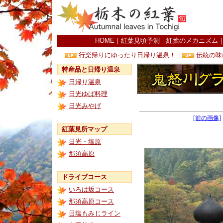
HOME
｜
紅葉見頃予測
｜
紅葉のメカニズム
行楽帰りにゆったり日帰り温泉！
伝統の味
特産品と日帰り温泉
日帰り温泉
日光ゆば料理
日光みやげ
[前の画像]
紅葉見所マップ
日光・塩原
那須高原
ドライブコース
いろは坂コース
那須高原コース
日塩もみじライン