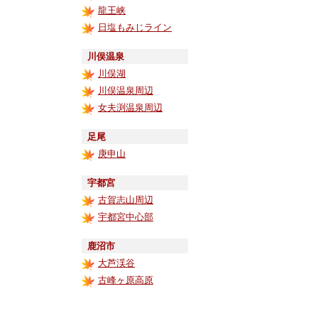
龍王峡
日塩もみじライン
川俣温泉
川俣湖
川俣温泉周辺
女夫渕温泉周辺
足尾
庚申山
宇都宮
古賀志山周辺
宇都宮中心部
鹿沼市
大芦渓谷
古峰ヶ原高原