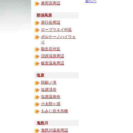
前へ<<
東照宮周辺
那須高原
茶臼岳周辺
ロープウエイ付近
ボルケーノハイウェ
イ
殺生石付近
沼原湿原周辺
板室温泉周辺
塩原
回顧ノ滝
塩原渓谷
塩原温泉街
小太郎ヶ淵
もみじ谷大吊橋
鬼怒川
鬼怒川温泉周辺