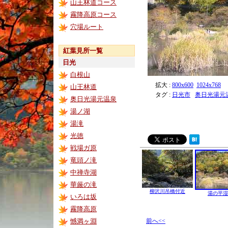
山王林道コース
霧降高原コース
穴場ルート
紅葉見所一覧
日光
白根山
拡大 :
800x600
1024x768
山王林道
タグ :
日光市
奥日光湯元
奥日光湯元温泉
湯ノ湖
湯滝
光徳
戦場ガ原
竜頭ノ滝
中禅寺湖
華厳の滝
柳沢川吊橋付近
湯の平湿
いろは坂
霧降高原
憾満ヶ淵
前へ<<