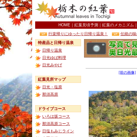
HOME
｜
紅葉見頃予測
｜
紅葉のメカニズム
行楽帰りにゆったり日帰り温泉！
伝統の味
特産品と日帰り温泉
日帰り温泉
日光ゆば料理
日光みやげ
[前の画像]
紅葉見所マップ
日光・塩原
那須高原
ドライブコース
いろは坂コース
那須高原コース
日塩もみじライン