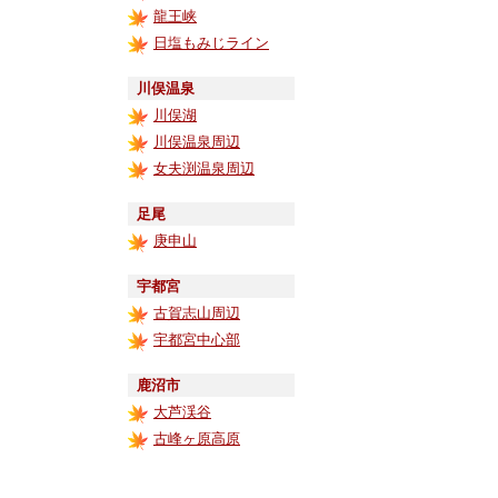
龍王峡
日塩もみじライン
川俣温泉
川俣湖
川俣温泉周辺
女夫渕温泉周辺
足尾
庚申山
宇都宮
古賀志山周辺
宇都宮中心部
鹿沼市
大芦渓谷
古峰ヶ原高原