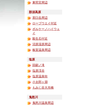
東照宮周辺
那須高原
茶臼岳周辺
ロープウエイ付近
ボルケーノハイウェ
イ
殺生石付近
沼原湿原周辺
板室温泉周辺
塩原
回顧ノ滝
塩原渓谷
塩原温泉街
小太郎ヶ淵
もみじ谷大吊橋
鬼怒川
鬼怒川温泉周辺