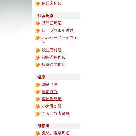
東照宮周辺
那須高原
茶臼岳周辺
ロープウエイ付近
ボルケーノハイウェ
イ
殺生石付近
沼原湿原周辺
板室温泉周辺
塩原
回顧ノ滝
塩原渓谷
塩原温泉街
小太郎ヶ淵
もみじ谷大吊橋
鬼怒川
鬼怒川温泉周辺