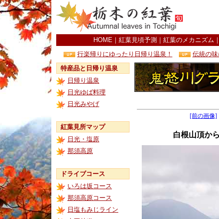
HOME
｜
紅葉見頃予測
｜
紅葉のメカニズム
行楽帰りにゆったり日帰り温泉！
伝統の味
特産品と日帰り温泉
日帰り温泉
日光ゆば料理
日光みやげ
[前の画像]
紅葉見所マップ
白根山頂か
日光・塩原
那須高原
ドライブコース
いろは坂コース
那須高原コース
日塩もみじライン