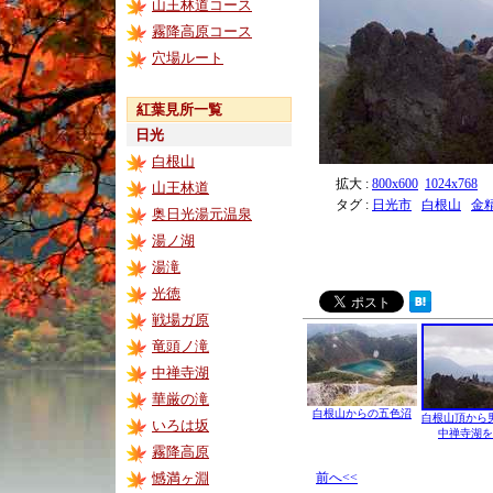
山王林道コース
霧降高原コース
穴場ルート
紅葉見所一覧
日光
白根山
拡大 :
800x600
1024x768
山王林道
タグ :
日光市
白根山
金
奥日光湯元温泉
湯ノ湖
湯滝
光徳
戦場ガ原
竜頭ノ滝
中禅寺湖
華厳の滝
白根山からの五色沼
白根山頂から
いろは坂
中禅寺湖を
霧降高原
憾満ヶ淵
前へ<<