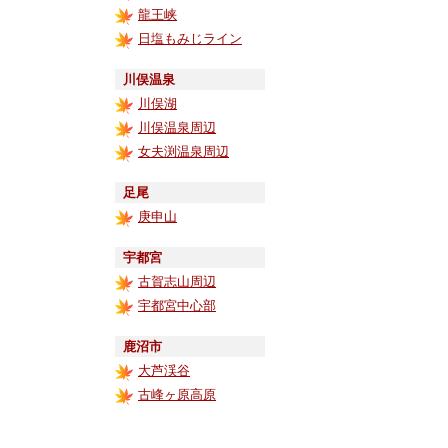
龍王峡
日塩もみじライン
川俣温泉
川俣湖
川俣温泉周辺
女夫渕温泉周辺
足尾
庚申山
宇都宮
古賀志山周辺
宇都宮中心部
鹿沼市
大芦渓谷
古峰ヶ原高原