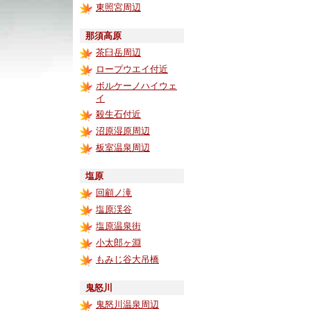
東照宮周辺
那須高原
茶臼岳周辺
ロープウエイ付近
ボルケーノハイウェ
イ
殺生石付近
沼原湿原周辺
板室温泉周辺
塩原
回顧ノ滝
塩原渓谷
塩原温泉街
小太郎ヶ淵
もみじ谷大吊橋
鬼怒川
鬼怒川温泉周辺