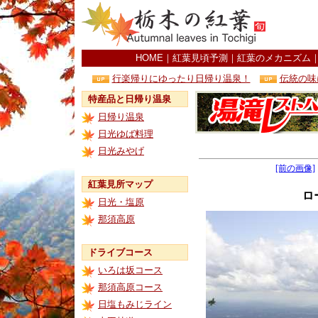
HOME
｜
紅葉見頃予測
｜
紅葉のメカニズム
行楽帰りにゆったり日帰り温泉！
伝統の味
特産品と日帰り温泉
日帰り温泉
日光ゆば料理
日光みやげ
[前の画像]
紅葉見所マップ
ロ
日光・塩原
那須高原
ドライブコース
いろは坂コース
那須高原コース
日塩もみじライン