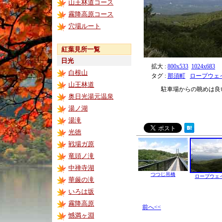
山王林道コース
霧降高原コース
穴場ルート
紅葉見所一覧
日光
拡大 :
800x533
1024x683
白根山
タグ :
那須町
ロープウェ
山王林道
駐車場からの眺めは良
奥日光湯元温泉
湯ノ湖
湯滝
光徳
戦場ガ原
竜頭ノ滝
中禅寺湖
つつじ吊橋
ロープウェ
華厳の滝
いろは坂
霧降高原
前へ<<
憾満ヶ淵