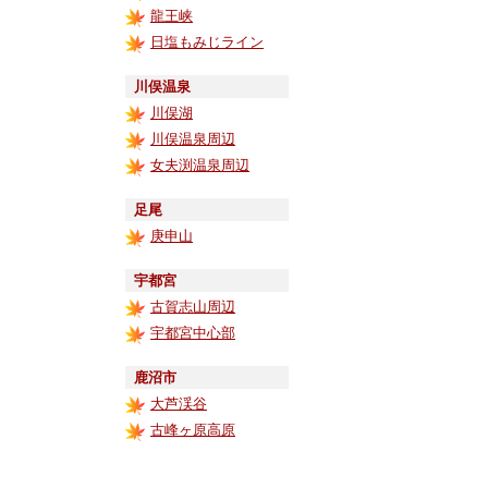
龍王峡
日塩もみじライン
川俣温泉
川俣湖
川俣温泉周辺
女夫渕温泉周辺
足尾
庚申山
宇都宮
古賀志山周辺
宇都宮中心部
鹿沼市
大芦渓谷
古峰ヶ原高原