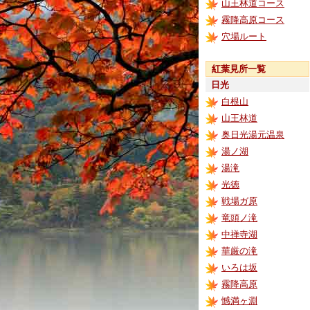
山王林道コース
霧降高原コース
穴場ルート
紅葉見所一覧
日光
白根山
山王林道
奥日光湯元温泉
湯ノ湖
湯滝
光徳
戦場ガ原
竜頭ノ滝
中禅寺湖
華厳の滝
いろは坂
霧降高原
憾満ヶ淵