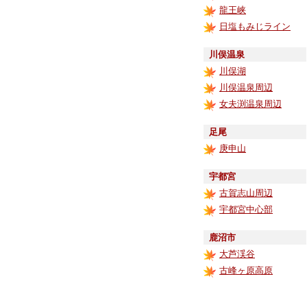
龍王峡
日塩もみじライン
川俣温泉
川俣湖
川俣温泉周辺
女夫渕温泉周辺
足尾
庚申山
宇都宮
古賀志山周辺
宇都宮中心部
鹿沼市
大芦渓谷
古峰ヶ原高原