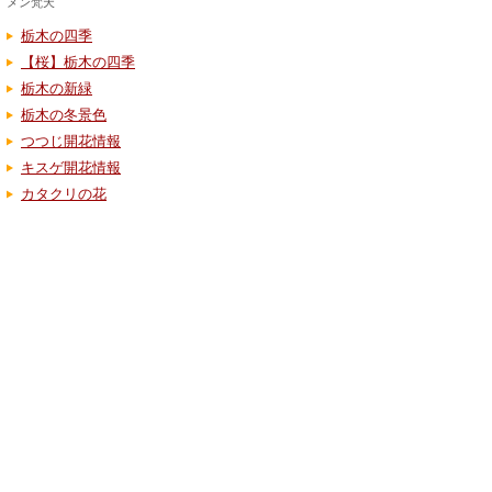
メン梵天
栃木の四季
【桜】栃木の四季
栃木の新緑
栃木の冬景色
つつじ開花情報
キスゲ開花情報
カタクリの花