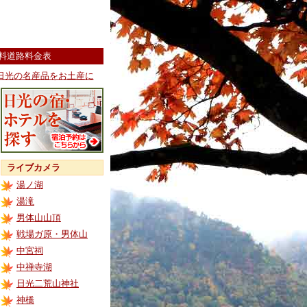
料道路料金表
日光の名産品をお土産に
ライブカメラ
湯ノ湖
湯滝
男体山山頂
戦場ガ原・男体山
中宮祠
中禅寺湖
日光二荒山神社
神橋