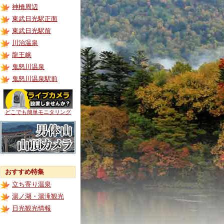
神橋周辺
東武日光駅正面
東武日光駅前
川治温泉
龍王峡
鬼怒川温泉
鬼怒川温泉駅前
どこでも簡単モニタリング
おすすめ特集
立ち寄り温泉
湯ノ湖・湯滝観光
日光観光情報