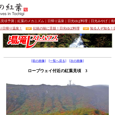
葉見頃予測
｜
紅葉のメカニズム
｜
日帰り温泉
｜
日光ゆば料理
｜
日光みやげ
｜
有
り日帰り温泉！
伝統の味に舌鼓！日光ゆば料理
知る人ぞ知る！
[前の画像]
[一覧へ戻る]
[次の画像]
ロープウェイ付近の紅葉見頃 3