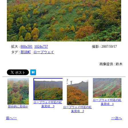
拡大 :
800x591
1024x757
撮影 : 2007/10/17
タグ :
那須町
ロープウェイ
画像提供 : 鈴木
ロープウェイ付近の紅
ロープウェイ付近の紅
葉見頃 1
葉見頃 3
部分的に見頃が
ロープウェイ付近の紅
葉見頃 2
前へ<<
>>次へ