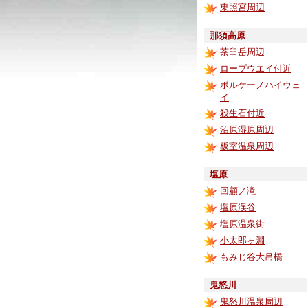
東照宮周辺
那須高原
茶臼岳周辺
ロープウエイ付近
ボルケーノハイウェ
イ
殺生石付近
沼原湿原周辺
板室温泉周辺
塩原
回顧ノ滝
塩原渓谷
塩原温泉街
小太郎ヶ淵
もみじ谷大吊橋
鬼怒川
鬼怒川温泉周辺