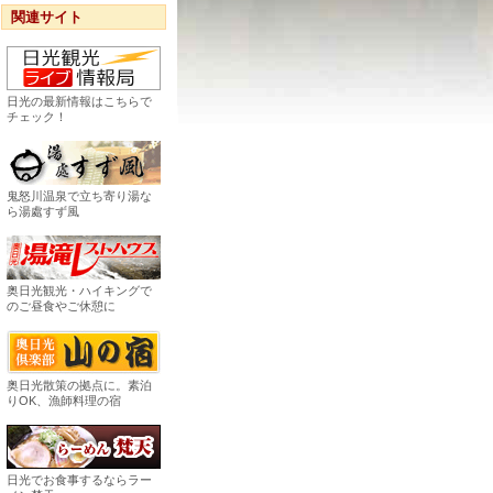
関連サイト
日光の最新情報はこちらで
チェック！
鬼怒川温泉で立ち寄り湯な
ら湯處すず風
奥日光観光・ハイキングで
のご昼食やご休憩に
奥日光散策の拠点に。素泊
りOK、漁師料理の宿
日光でお食事するならラー