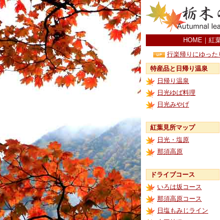
HOME
｜
紅
行楽帰りにゆった
特産品と日帰り温泉
日帰り温泉
日光ゆば料理
日光みやげ
紅葉見所マップ
日光・塩原
那須高原
ドライブコース
いろは坂コース
那須高原コース
日塩もみじライン