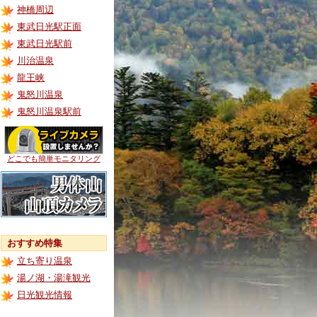
神橋周辺
東武日光駅正面
東武日光駅前
川治温泉
龍王峡
鬼怒川温泉
鬼怒川温泉駅前
どこでも簡単モニタリング
おすすめ特集
立ち寄り温泉
湯ノ湖・湯滝観光
日光観光情報