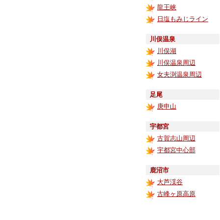
龍王峡
日塩もみじライン
川俣温泉
川俣湖
川俣温泉周辺
女夫渕温泉周辺
足尾
庚申山
宇都宮
古賀志山周辺
宇都宮中心部
鹿沼市
大芦渓谷
古峰ヶ原高原