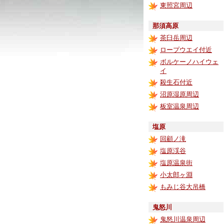
東照宮周辺
那須高原
茶臼岳周辺
ロープウエイ付近
ボルケーノハイウェ
イ
殺生石付近
沼原湿原周辺
板室温泉周辺
塩原
回顧ノ滝
塩原渓谷
塩原温泉街
小太郎ヶ淵
もみじ谷大吊橋
鬼怒川
鬼怒川温泉周辺