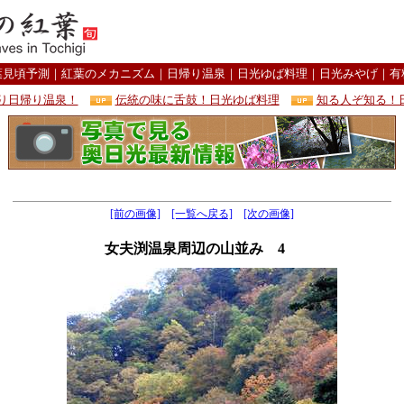
葉見頃予測
｜
紅葉のメカニズム
｜
日帰り温泉
｜
日光ゆば料理
｜
日光みやげ
｜
有
り日帰り温泉！
伝統の味に舌鼓！日光ゆば料理
知る人ぞ知る！
[前の画像]
[一覧へ戻る]
[次の画像]
女夫渕温泉周辺の山並み 4