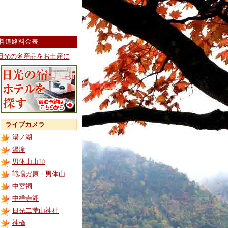
料道路料金表
日光の名産品をお土産に
ライブカメラ
湯ノ湖
湯滝
男体山山頂
戦場ガ原・男体山
中宮祠
中禅寺湖
日光二荒山神社
神橋