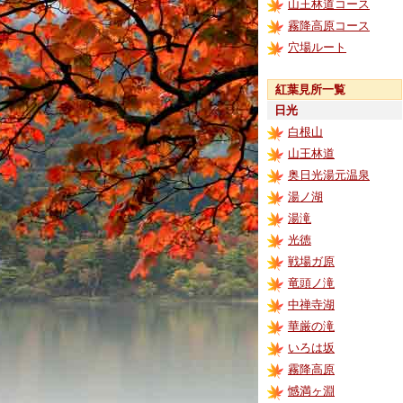
山王林道コース
霧降高原コース
穴場ルート
紅葉見所一覧
日光
白根山
山王林道
奥日光湯元温泉
湯ノ湖
湯滝
光徳
戦場ガ原
竜頭ノ滝
中禅寺湖
華厳の滝
いろは坂
霧降高原
憾満ヶ淵