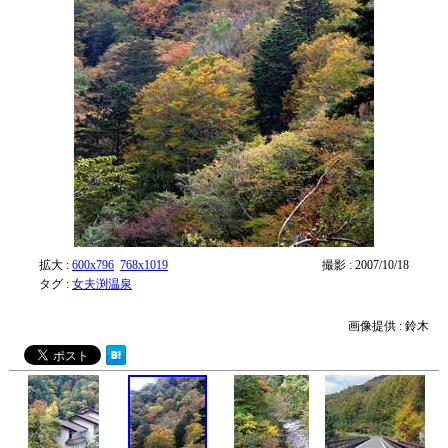
拡大 :
600x796
768x1019
撮影 : 2007/10/18
タグ :
女夫渕温泉
画像提供 : 鈴木