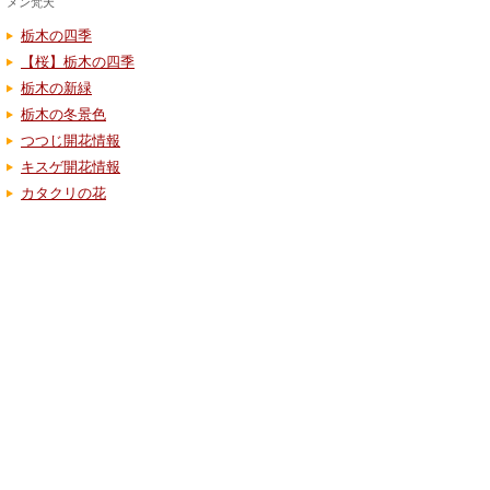
メン梵天
栃木の四季
【桜】栃木の四季
栃木の新緑
栃木の冬景色
つつじ開花情報
キスゲ開花情報
カタクリの花