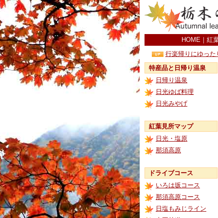
HOME
｜
紅
行楽帰りにゆった
特産品と日帰り温泉
日帰り温泉
日光ゆば料理
日光みやげ
紅葉見所マップ
日光・塩原
那須高原
ドライブコース
いろは坂コース
那須高原コース
日塩もみじライン