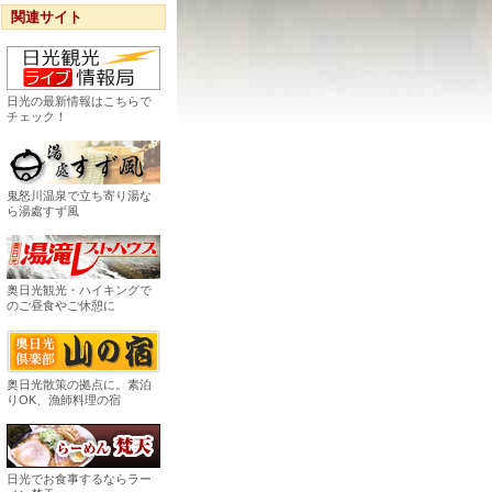
関連サイト
日光の最新情報はこちらで
チェック！
鬼怒川温泉で立ち寄り湯な
ら湯處すず風
奥日光観光・ハイキングで
のご昼食やご休憩に
奥日光散策の拠点に。素泊
りOK、漁師料理の宿
日光でお食事するならラー