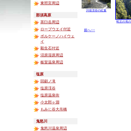
東照宮周辺
川俣渓谷の紅葉
那須高原
茶臼岳周辺
蛇王の滝の
ロープウエイ付近
前へ<<
ボルケーノハイウェ
イ
殺生石付近
沼原湿原周辺
板室温泉周辺
塩原
回顧ノ滝
塩原渓谷
塩原温泉街
小太郎ヶ淵
もみじ谷大吊橋
鬼怒川
鬼怒川温泉周辺