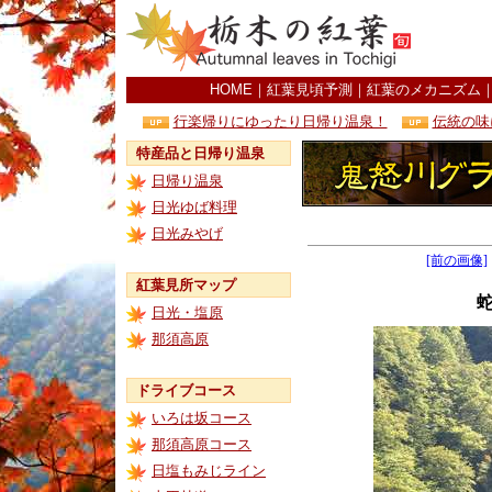
HOME
｜
紅葉見頃予測
｜
紅葉のメカニズム
行楽帰りにゆったり日帰り温泉！
伝統の味
特産品と日帰り温泉
日帰り温泉
日光ゆば料理
日光みやげ
[前の画像]
紅葉見所マップ
日光・塩原
那須高原
ドライブコース
いろは坂コース
那須高原コース
日塩もみじライン