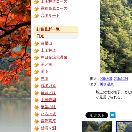
山王林道コース
霧降高原コース
穴場ルート
紅葉見所一覧
日光
白根山
山王林道
奥日光湯元温泉
湯ノ湖
湯滝
光徳
拡大 :
600x800
768x1024
タグ :
川俣温泉
戦場ガ原
蛇王の滝の様子、まだ
竜頭ノ滝
が見受けられる。
中禅寺湖
華厳の滝
いろは坂
霧降高原
憾満ヶ淵