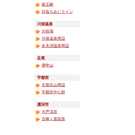
龍王峡
日塩もみじライン
川俣温泉
川俣湖
川俣温泉周辺
女夫渕温泉周辺
足尾
庚申山
宇都宮
古賀志山周辺
宇都宮中心部
鹿沼市
大芦渓谷
古峰ヶ原高原