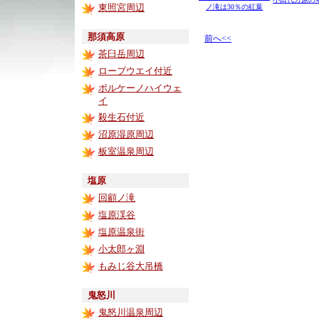
東照宮周辺
ノ滝は30％の紅葉
那須高原
前へ<<
茶臼岳周辺
ロープウエイ付近
ボルケーノハイウェ
イ
殺生石付近
沼原湿原周辺
板室温泉周辺
塩原
回顧ノ滝
塩原渓谷
塩原温泉街
小太郎ヶ淵
もみじ谷大吊橋
鬼怒川
鬼怒川温泉周辺