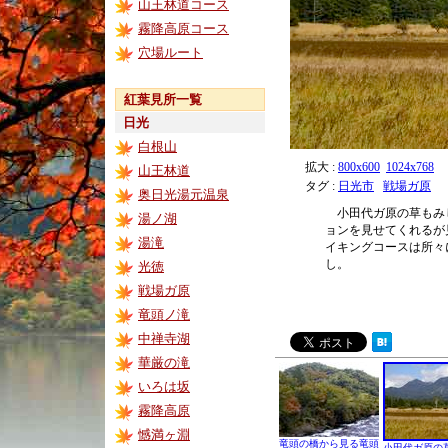
山王林道コース
霧降高原コース
穴場ルート
紅葉見所一覧
日光
白根山
拡大 :
800x600
1024x768
山王林道
タグ :
日光市
戦場ガ原
奥日光湯元温泉
小田代ガ原の草もみ
湯ノ湖
ョンを見せてくれるが
湯滝
イキングコースは所々
し。
光徳
戦場ガ原
竜頭ノ滝
中禅寺湖
華厳の滝
いろは坂
霧降高原
憾満ヶ淵
竜頭の橋から見る竜頭
小田代ガ原の