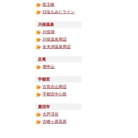
龍王峡
日塩もみじライン
川俣温泉
川俣湖
川俣温泉周辺
女夫渕温泉周辺
足尾
庚申山
宇都宮
古賀志山周辺
宇都宮中心部
鹿沼市
大芦渓谷
古峰ヶ原高原