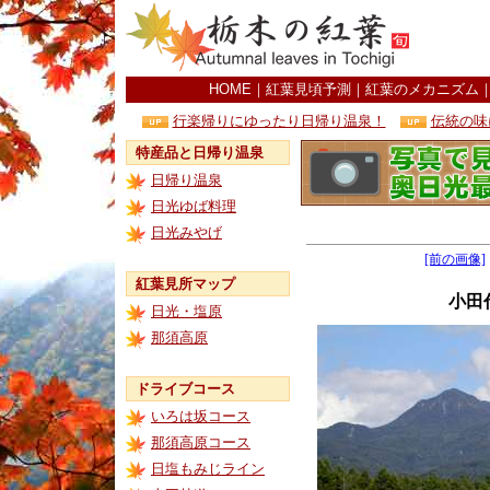
HOME
｜
紅葉見頃予測
｜
紅葉のメカニズム
行楽帰りにゆったり日帰り温泉！
伝統の味
特産品と日帰り温泉
日帰り温泉
日光ゆば料理
日光みやげ
[前の画像]
紅葉見所マップ
小田
日光・塩原
那須高原
ドライブコース
いろは坂コース
那須高原コース
日塩もみじライン